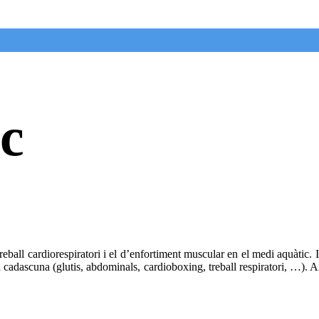
c
ll cardiorespiratori i el d’enfortiment muscular en el medi aquàtic. In
cadascuna (glutis, abdominals, cardioboxing, treball respiratori, …). Amb