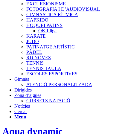
EXCURSIONISME
FOTOGRAFIA I D’AUDIOVISUAL
GIMNÀSTICA RÍTMICA
HAPKIDO
HOQUEI PATINS
OK Lliga
KARATE
JUDO
PATINATGE ARTÍSTIC
PÀDEL
RD NOVES
TENNIS
TENNIS TAULA
ESCOLES ESPORTIVES
Gimnàs
ATENCIÓ PERSONALITZADA
Dirigides
Zona d’aigües
CURSETS NATACIÓ
Notícies
Cercar
Menu
Aqua dynamic