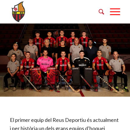
El primer equip del Reus Deportiu és actualment
i per història un dels grans equips d’hoquei