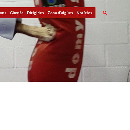
ions
Gimnàs
Dirigides
Zona d’aigües
Notícies