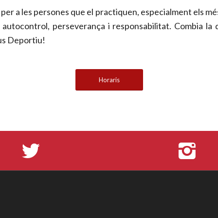
 per a les persones que el practiquen, especialment els mé
utocontrol, perseverança i responsabilitat. Combia la disc
us Deportiu!
Horaris