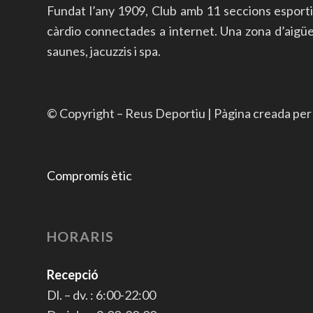
Fundat l’any 1909, Club amb 11 seccions esport
càrdio connectades a internet. Una zona d’aigües a
saunes, jacuzzis i spa.
© Copyright – Reus Deportiu | Pàgina creada pe
Compromís ètic
HORARIS
Recepció
Dl. – dv. : 6:00-22:00