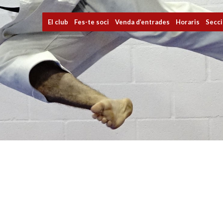
El club
Fes-te soci
Venda d’entrades
Horaris
Secc