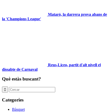
Mataró, la darrera prova abans de
la 'Champions League'
Reus-Liceo, partit d'alt nivell el
dissabte de Carnaval
Què estàs buscant?
Categories
Bàsquet