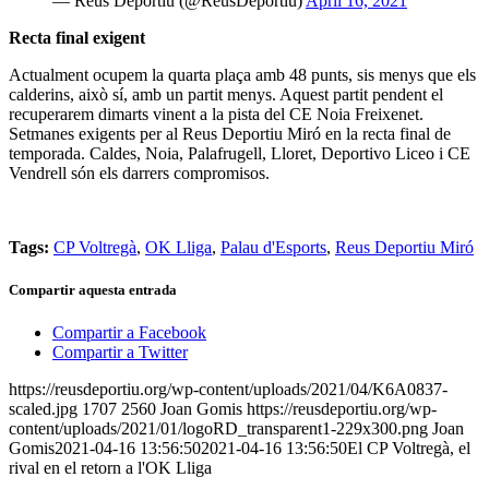
— Reus Deportiu (@ReusDeportiu)
April 16, 2021
Recta final exigent
Actualment ocupem la quarta plaça amb 48 punts, sis menys que els
calderins, això sí, amb un partit menys. Aquest partit pendent el
recuperarem dimarts vinent a la pista del CE Noia Freixenet.
Setmanes exigents per al Reus Deportiu Miró en la recta final de
temporada. Caldes, Noia, Palafrugell, Lloret, Deportivo Liceo i CE
Vendrell són els darrers compromisos.
Tags:
CP Voltregà
,
OK Lliga
,
Palau d'Esports
,
Reus Deportiu Miró
Compartir aquesta entrada
Compartir a Facebook
Compartir a Twitter
https://reusdeportiu.org/wp-content/uploads/2021/04/K6A0837-
scaled.jpg
1707
2560
Joan Gomis
https://reusdeportiu.org/wp-
content/uploads/2021/01/logoRD_transparent1-229x300.png
Joan
Gomis
2021-04-16 13:56:50
2021-04-16 13:56:50
El CP Voltregà, el
rival en el retorn a l'OK Lliga