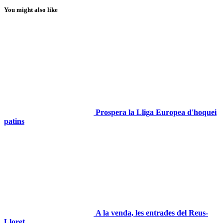
You might also like
Prospera la Lliga Europea d'hoquei
patins
A la venda, les entrades del Reus-
Lloret