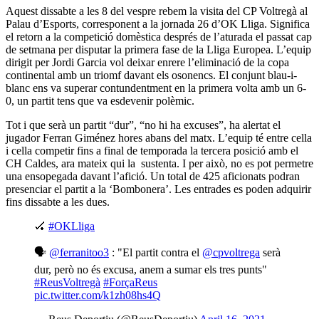
Aquest dissabte a les 8 del vespre rebem la visita del CP Voltregà al
Palau d’Esports, corresponent a la jornada 26 d’OK Lliga. Significa
el retorn a la competició domèstica després de l’aturada el passat cap
de setmana per disputar la primera fase de la Lliga Europea. L’equip
dirigit per Jordi Garcia vol deixar enrere l’eliminació de la copa
continental amb un triomf davant els osonencs. El conjunt blau-i-
blanc ens va superar contundentment en la primera volta amb un 6-
0, un partit tens que va esdevenir polèmic.
Tot i que serà un partit “dur”, “no hi ha excuses”, ha alertat el
jugador Ferran Giménez hores abans del matx. L’equip té entre cella
i cella competir fins a final de temporada la tercera posició amb el
CH Caldes, ara mateix qui la sustenta. I per això, no es pot permetre
una ensopegada davant l’afició. Un total de 425 aficionats podran
presenciar el partit a la ‘Bombonera’. Les entrades es poden adquirir
fins dissabte a les dues.
🏑
#OKLliga
🗣
@ferranitoo3
: "El partit contra el
@cpvoltrega
serà
dur, però no és excusa, anem a sumar els tres punts"
#ReusVoltregà
#ForçaReus
pic.twitter.com/k1zh08hs4Q