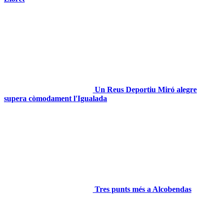
Un Reus Deportiu Miró alegre
supera còmodament l'Igualada
Tres punts més a Alcobendas