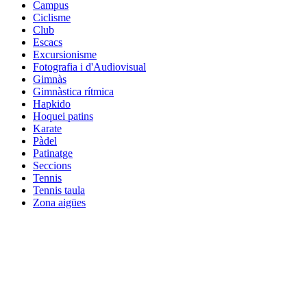
Campus
Ciclisme
Club
Escacs
Excursionisme
Fotografia i d'Audiovisual
Gimnàs
Gimnàstica rítmica
Hapkido
Hoquei patins
Karate
Pàdel
Patinatge
Seccions
Tennis
Tennis taula
Zona aigües