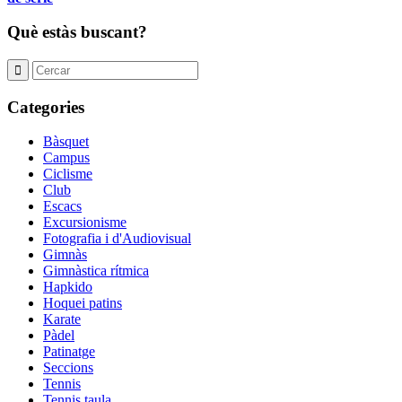
Què estàs buscant?
Categories
Bàsquet
Campus
Ciclisme
Club
Escacs
Excursionisme
Fotografia i d'Audiovisual
Gimnàs
Gimnàstica rítmica
Hapkido
Hoquei patins
Karate
Pàdel
Patinatge
Seccions
Tennis
Tennis taula