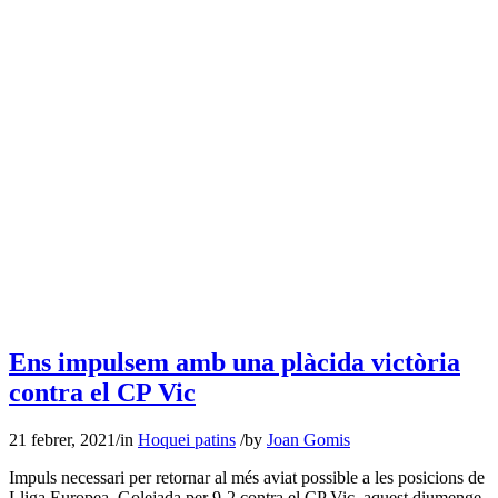
Ens impulsem amb una plàcida victòria
contra el CP Vic
21 febrer, 2021
/
in
Hoquei patins
/
by
Joan Gomis
Impuls necessari per retornar al més aviat possible a les posicions de
Lliga Europea. Golejada per 9-2 contra el CP Vic, aquest diumenge