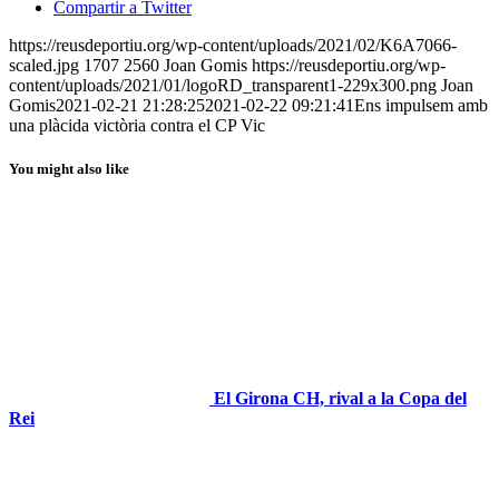
Compartir a Twitter
https://reusdeportiu.org/wp-content/uploads/2021/02/K6A7066-
scaled.jpg
1707
2560
Joan Gomis
https://reusdeportiu.org/wp-
content/uploads/2021/01/logoRD_transparent1-229x300.png
Joan
Gomis
2021-02-21 21:28:25
2021-02-22 09:21:41
Ens impulsem amb
una plàcida victòria contra el CP Vic
You might also like
El Girona CH, rival a la Copa del
Rei