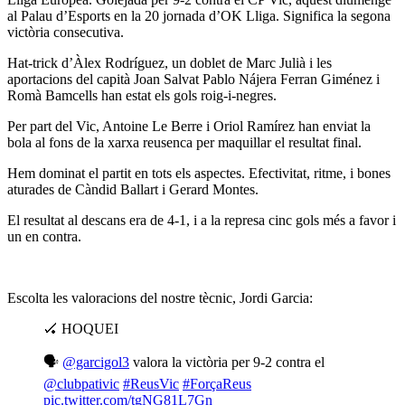
al Palau d’Esports en la 20 jornada d’OK Lliga. Significa la segona
victòria consecutiva.
Hat-trick d’Àlex Rodríguez, un doblet de Marc Julià i les
aportacions del capità Joan Salvat Pablo Nájera Ferran Giménez i
Romà Bamcells han estat els gols roig-i-negres.
Per part del Vic, Antoine Le Berre i Oriol Ramírez han enviat la
bola al fons de la xarxa reusenca per maquillar el resultat final.
Hem dominat el partit en tots els aspectes. Efectivitat, ritme, i bones
aturades de Càndid Ballart i Gerard Montes.
El resultat al descans era de 4-1, i a la represa cinc gols més a favor i
un en contra.
Escolta les valoracions del nostre tècnic, Jordi Garcia:
🏑 HOQUEI
🗣
@garcigol3
valora la victòria per 9-2 contra el
@clubpativic
#ReusVic
#ForçaReus
pic.twitter.com/tgNG81L7Gn