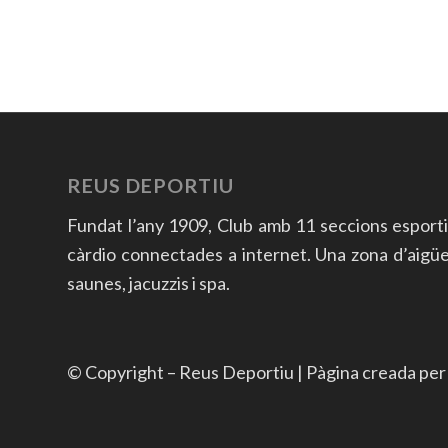
REUS DEPORTIU
Fundat l’any 1909, Club amb 11 seccions esport
càrdio connectades a internet. Una zona d’aigües a
saunes, jacuzzis i spa.
© Copyright – Reus Deportiu | Pàgina creada pe