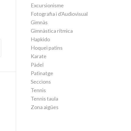
Excursionisme
Fotografia i d'Audiovisual
Gimnàs
Gimnàstica rítmica
Hapkido
Hoquei patins
Karate
Pàdel
Patinatge
Seccions
Tennis
Tennis taula
Zona aigües