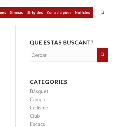
ions
Gimnàs
Dirigides
Zona d’aigües
Notícies
QUÈ ESTÀS BUSCANT?
CATEGORIES
Bàsquet
Campus
Ciclisme
Club
Escacs