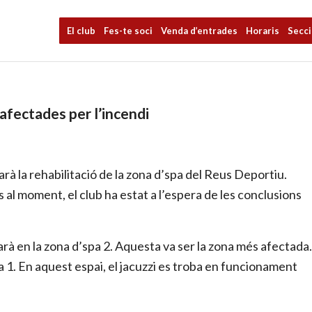
El club
Fes-te soci
Venda d’entrades
Horaris
Secc
 afectades per l’incendi
arà la rehabilitació de la zona d’spa del Reus Deportiu.
ns al moment, el club ha estat a l’espera de les conclusions
rà en la zona d’spa 2. Aquesta va ser la zona més afectada.
pa 1. En aquest espai, el jacuzzi es troba en funcionament