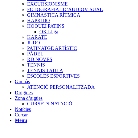
EXCURSIONISME
FOTOGRAFIA I D’AUDIOVISUAL
GIMNÀSTICA RÍTMICA
HAPKIDO
HOQUEI PATINS
OK Lliga
KARATE
JUDO
PATINATGE ARTÍSTIC
PÀDEL
RD NOVES
TENNIS
TENNIS TAULA
ESCOLES ESPORTIVES
Gimnàs
ATENCIÓ PERSONALITZADA
Dirigides
Zona d’aigües
CURSETS NATACIÓ
Notícies
Cercar
Menu