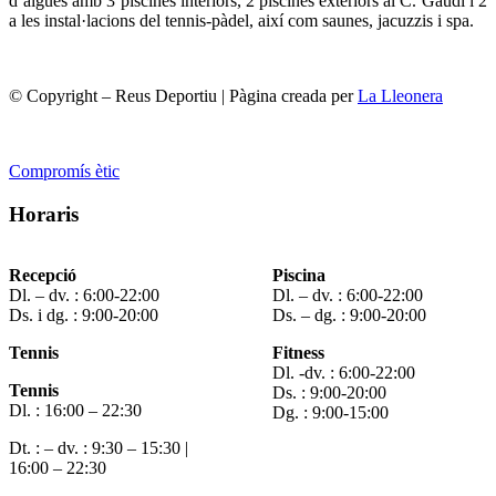
d’aigües amb 3 piscines interiors, 2 piscines exteriors al C. Gaudí i 2
a les instal·lacions del tennis-pàdel, així com saunes, jacuzzis i spa.
© Copyright – Reus Deportiu | Pàgina creada per
La Lleonera
Compromís ètic
Horaris
Recepció
Piscina
Dl. – dv. : 6:00-22:00
Dl. – dv. : 6:00-22:00
Ds. i dg. : 9:00-20:00
Ds. – dg. : 9:00-20:00
Tennis
Fitness
Dl. -dv. : 6:00-22:00
Tennis
Ds. : 9:00-20:00
Dl. : 16:00 – 22:30
Dg. : 9:00-15:00
Dt. : – dv. : 9:30 – 15:30 |
16:00 – 22:30