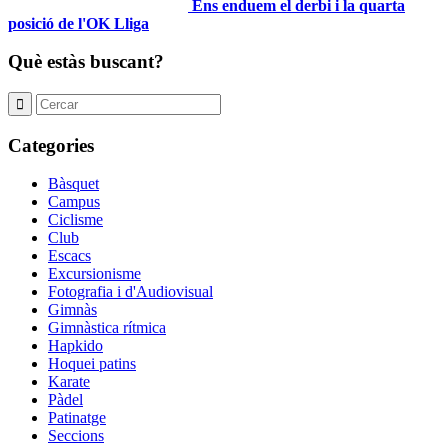
Ens enduem el derbi i la quarta
posició de l'OK Lliga
Què estàs buscant?
Categories
Bàsquet
Campus
Ciclisme
Club
Escacs
Excursionisme
Fotografia i d'Audiovisual
Gimnàs
Gimnàstica rítmica
Hapkido
Hoquei patins
Karate
Pàdel
Patinatge
Seccions