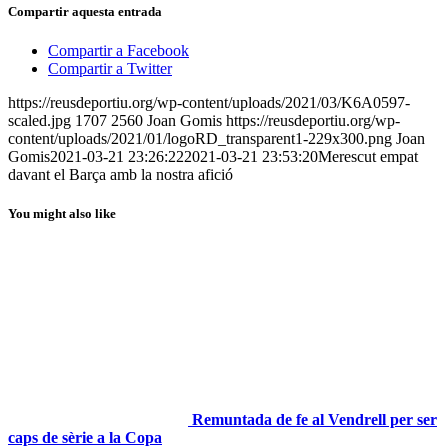
Compartir aquesta entrada
Compartir a Facebook
Compartir a Twitter
https://reusdeportiu.org/wp-content/uploads/2021/03/K6A0597-
scaled.jpg
1707
2560
Joan Gomis
https://reusdeportiu.org/wp-
content/uploads/2021/01/logoRD_transparent1-229x300.png
Joan
Gomis
2021-03-21 23:26:22
2021-03-21 23:53:20
Merescut empat
davant el Barça amb la nostra afició
You might also like
Remuntada de fe al Vendrell per ser
caps de sèrie a la Copa