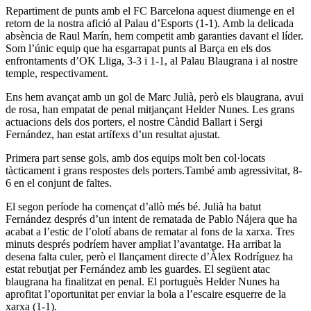
Repartiment de punts amb el FC Barcelona aquest diumenge en el
retorn de la nostra afició al Palau d’Esports (1-1). Amb la delicada
absència de
Raul
Marín, hem competit amb garanties davant el líder.
Som l’únic equip que ha esgarrapat punts al Barça en els dos
enfrontaments d’
OK
Lliga, 3-3 i 1-1, al Palau Blaugrana i al nostre
temple, respectivament.
Ens hem avançat amb un gol de Marc Julià, però
els blaugrana
, avui
de rosa, han empatat de penal mitjançant
Helder
Nunes
. Les grans
actuacions dels dos porters, el nostre Càndid
Ballart
i Sergi
Fernández, han estat artífexs d’un resultat ajustat.
Primera part sense gols, amb dos equips molt ben col·locats
tàcticament i grans respostes dels porters.També amb agressivitat, 8-
6 en el conjunt de faltes.
El segon període ha començat d’allò més bé. Julià ha batut
Fernández després d’un intent de rematada de Pablo Nájera que ha
acabat a l’estic de l’olotí abans de rematar al fons de la xarxa. Tres
minuts després podríem haver ampliat l’avantatge. Ha arribat la
desena falta culer, però el llançament directe d’Àlex Rodríguez ha
estat rebutjat per Fernández amb les guardes. El següent atac
blaugrana ha finalitzat en penal. El portuguès
Helder
Nunes
ha
aprofitat l’oportunitat per enviar la bola a l’escaire esquerre de la
xarxa (1-1).