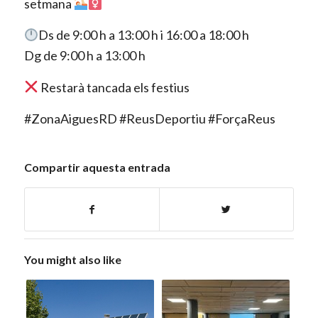
setmana
Ds de 9:00 h a 13:00 h i 16:00 a 18:00 h
Dg de 9:00 h a 13:00 h
Restarà tancada els festius
#ZonaAiguesRD #ReusDeportiu #ForçaReus
Compartir aquesta entrada
You might also like