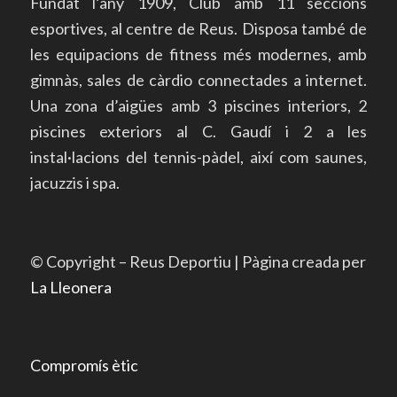
Fundat l’any 1909, Club amb 11 seccions
esportives, al centre de Reus. Disposa també de
les equipacions de fitness més modernes, amb
gimnàs, sales de càrdio connectades a internet.
Una zona d’aigües amb 3 piscines interiors, 2
piscines exteriors al C. Gaudí i 2 a les
instal·lacions del tennis-pàdel, així com saunes,
jacuzzis i spa.
© Copyright – Reus Deportiu | Pàgina creada per
La Lleonera
Compromís ètic