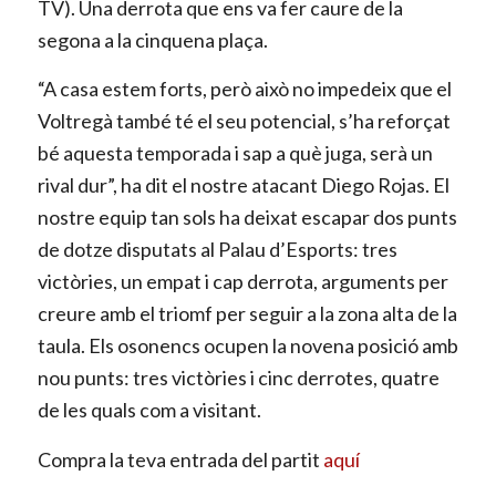
TV). Una derrota que ens va fer caure de la
segona a la cinquena plaça.
“A casa estem forts, però això no impedeix que el
Voltregà també té el seu potencial, s’ha reforçat
bé aquesta temporada i sap a què juga, serà un
rival dur”, ha dit el nostre atacant Diego Rojas. El
nostre equip tan sols ha deixat escapar dos punts
de dotze disputats al Palau d’Esports: tres
victòries, un empat i cap derrota, arguments per
creure amb el triomf per seguir a la zona alta de la
taula. Els osonencs ocupen la novena posició amb
nou punts: tres victòries i cinc derrotes, quatre
de les quals com a visitant.
Compra la teva entrada del partit
aquí