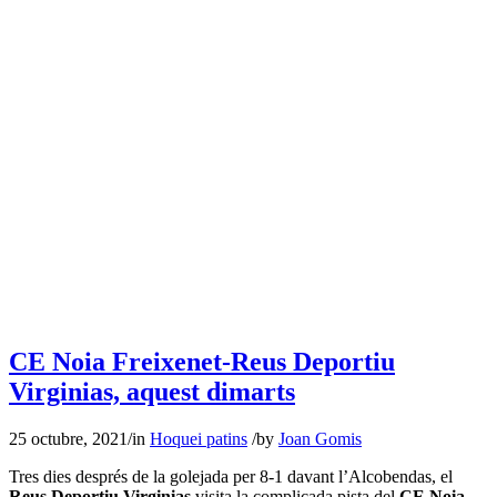
CE Noia Freixenet-Reus Deportiu
Virginias, aquest dimarts
25 octubre, 2021
/
in
Hoquei patins
/
by
Joan Gomis
Tres dies després de la golejada per 8-1 davant l’Alcobendas, el
Reus Deportiu Virginias
visita la complicada pista del
CE Noia