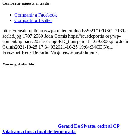
Compartir aquesta entrada
Compartir a Facebook
Compartir a Twitter
https://reusdeportiu.org/wp-content/uploads/2021/10/DSC_7131-
scaled.jpg
1707
2560
Joan Gomis
https://reusdeportiu.org/wp-
content/uploads/2021/01/logoRD_transparent1-229x300.png
Joan
Gomis
2021-10-25 17:34:03
2021-10-25 19:04:34
CE Noia
Freixenet-Reus Deportiu Virginias, aquest dimarts
You might also like
Gerard De Sivatte, cedit al CP
Vilafranca fins a final de temporada