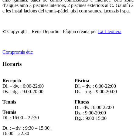
d’aigües amb 3 piscines interiors, 2 piscines exteriors al C. Gaudí i 2
a les instal·lacions del tennis-pàdel, així com saunes, jacuzzis i spa.
© Copyright – Reus Deportiu | Pàgina creada per
La Lleonera
Compromís ètic
Horaris
Recepció
Piscina
Dl. – dv. : 6:00-22:00
Dl. – dv. : 6:00-22:00
Ds. i dg. : 9:00-20:00
Ds. – dg. : 9:00-20:00
Tennis
Fitness
Dl. -dv. : 6:00-22:00
Tennis
Ds. : 9:00-20:00
Dl. : 16:00 – 22:30
Dg. : 9:00-15:00
Dt. : – dv. : 9:30 – 15:30 |
16:00 – 22:30