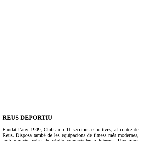
REUS DEPORTIU
Fundat l’any 1909, Club amb 11 seccions esportives, al centre de
Reus. Disposa també de les equipacions de fitness més modernes,
amb gimnàs, sales de càrdio connectades a internet. Una zona