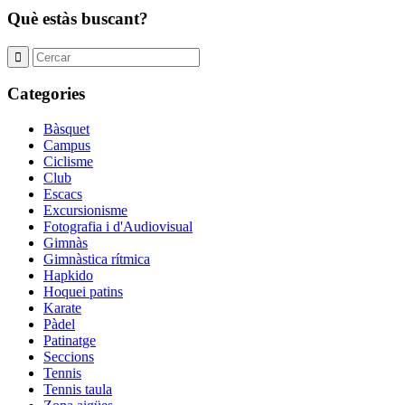
Què estàs buscant?
Categories
Bàsquet
Campus
Ciclisme
Club
Escacs
Excursionisme
Fotografia i d'Audiovisual
Gimnàs
Gimnàstica rítmica
Hapkido
Hoquei patins
Karate
Pàdel
Patinatge
Seccions
Tennis
Tennis taula