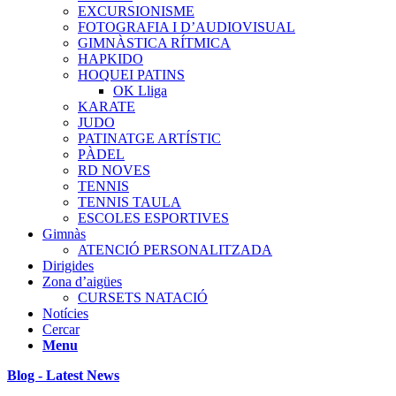
EXCURSIONISME
FOTOGRAFIA I D’AUDIOVISUAL
GIMNÀSTICA RÍTMICA
HAPKIDO
HOQUEI PATINS
OK Lliga
KARATE
JUDO
PATINATGE ARTÍSTIC
PÀDEL
RD NOVES
TENNIS
TENNIS TAULA
ESCOLES ESPORTIVES
Gimnàs
ATENCIÓ PERSONALITZADA
Dirigides
Zona d’aigües
CURSETS NATACIÓ
Notícies
Cercar
Menu
Blog - Latest News