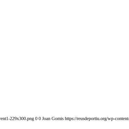
arent1-229x300.png
0
0
Joan Gomis
https://reusdeportiu.org/wp-conte