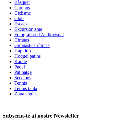
Bàsquet
Campus
Ciclisme
Club
Escacs
Excursionisme
Fotografia i d'Audiovisual
Gimnàs
Gimnàstica rítmica
Hapkido
Hoquei patins
Karate
Pàdel
Patinatge
Seccions
Tennis
Tennis taula
Zona aigües
Subscriu-te al nostre Newsletter