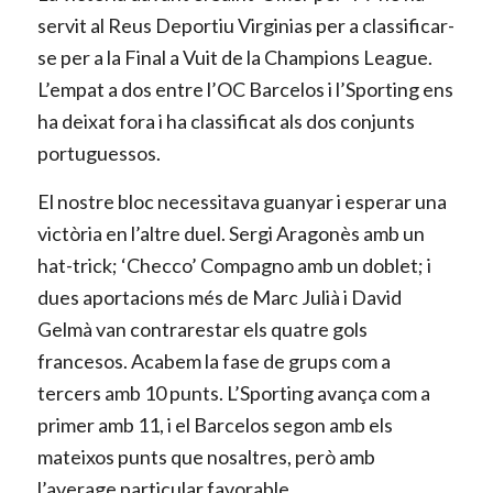
servit al Reus Deportiu Virginias per a classificar-
se per a la Final a Vuit de la Champions League.
L’empat a dos entre l’OC Barcelos i l’Sporting ens
ha deixat fora i ha classificat als dos conjunts
portuguessos.
El nostre bloc necessitava guanyar i esperar una
victòria en l’altre duel. Sergi Aragonès amb un
hat-trick; ‘Checco’ Compagno amb un doblet; i
dues aportacions més de Marc Julià i David
Gelmà van contrarestar els quatre gols
francesos. Acabem la fase de grups com a
tercers amb 10 punts. L’Sporting avança com a
primer amb 11, i el Barcelos segon amb els
mateixos punts que nosaltres, però amb
l’average particular favorable.