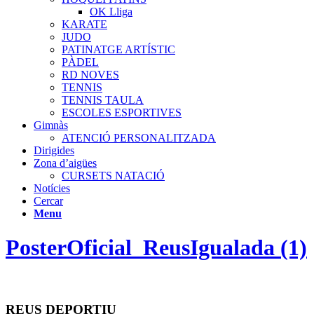
OK Lliga
KARATE
JUDO
PATINATGE ARTÍSTIC
PÀDEL
RD NOVES
TENNIS
TENNIS TAULA
ESCOLES ESPORTIVES
Gimnàs
ATENCIÓ PERSONALITZADA
Dirigides
Zona d’aigües
CURSETS NATACIÓ
Notícies
Cercar
Menu
PosterOficial_ReusIgualada (1)
REUS DEPORTIU