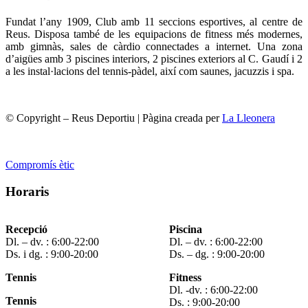
Fundat l’any 1909, Club amb 11 seccions esportives, al centre de
Reus. Disposa també de les equipacions de fitness més modernes,
amb gimnàs, sales de càrdio connectades a internet. Una zona
d’aigües amb 3 piscines interiors, 2 piscines exteriors al C. Gaudí i 2
a les instal·lacions del tennis-pàdel, així com saunes, jacuzzis i spa.
© Copyright – Reus Deportiu | Pàgina creada per
La Lleonera
Compromís ètic
Horaris
Recepció
Piscina
Dl. – dv. : 6:00-22:00
Dl. – dv. : 6:00-22:00
Ds. i dg. : 9:00-20:00
Ds. – dg. : 9:00-20:00
Tennis
Fitness
Dl. -dv. : 6:00-22:00
Tennis
Ds. : 9:00-20:00