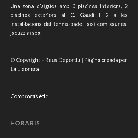
Una zona d’aigües amb 3 piscines interiors, 2
piscines exteriors al C. Gaudí i 2 a les
instal·lacions del tennis-pàdel, així com saunes,
jacuzzis i spa.
© Copyright – Reus Deportiu | Pàgina creada per
La Lleonera
Compromís ètic
HORARIS