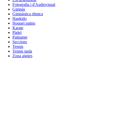
Fotografia i d'Audiovisual
Gimnàs
Gimnàstica rítmica
Hapkido
Hoquei patins
Karate
Pàdel
Patinatge
Seccions
Tennis
Tennis taula
Zona aigües