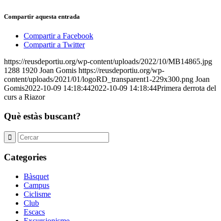
Compartir aquesta entrada
Compartir a Facebook
Compartir a Twitter
https://reusdeportiu.org/wp-content/uploads/2022/10/MB14865.jpg
1288
1920
Joan Gomis
https://reusdeportiu.org/wp-
content/uploads/2021/01/logoRD_transparent1-229x300.png
Joan
Gomis
2022-10-09 14:18:44
2022-10-09 14:18:44
Primera derrota del
curs a Riazor
Què estàs buscant?
Categories
Bàsquet
Campus
Ciclisme
Club
Escacs
Excursionisme