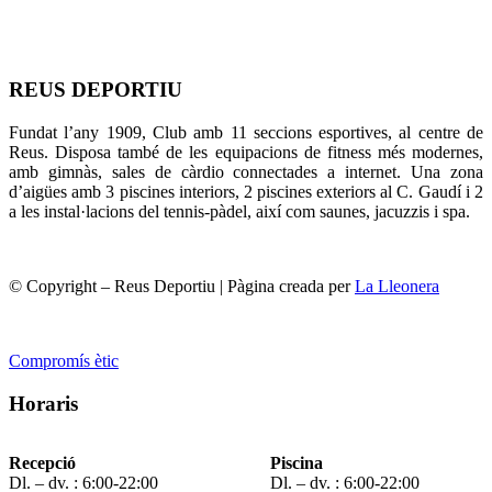
REUS DEPORTIU
Fundat l’any 1909, Club amb 11 seccions esportives, al centre de
Reus. Disposa també de les equipacions de fitness més modernes,
amb gimnàs, sales de càrdio connectades a internet. Una zona
d’aigües amb 3 piscines interiors, 2 piscines exteriors al C. Gaudí i 2
a les instal·lacions del tennis-pàdel, així com saunes, jacuzzis i spa.
© Copyright – Reus Deportiu | Pàgina creada per
La Lleonera
Compromís ètic
Horaris
Recepció
Piscina
Dl. – dv. : 6:00-22:00
Dl. – dv. : 6:00-22:00