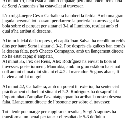
Al minut 19, hem estat a punt d’empatar, però una potent rematada
de Sergi Aragonès s’ha estavellat al travesser.
L’exroig-i-negre César Carballeira ha obert la ferida. Amb una gran
jugada personal tot passant per darrere la porteria ha arrossegat la
bola sobre el parquet per situar el 3-1 al lluminós, resultat amb el
qual s’ha arribat al descans.
Al tram inicial de la represa, el capità Joan Salvat ha recollit un refús
dins per batre Serra i situar el 3-2. Poc després els gallecs han comès
la desena falta, però Checco Compagno, amb un llançament directe,
no ha estat capaç d’empatar.
Al minut 35, l’ex del Reus, Àlex Rodríguez ha enviat la bola al
travesser, posteriorment, Manrubia, amb un gran eslàlom ha situat
coll amunt el matx tot situant el 4-2 al marcador. Segons abans, li
havien anul·lat un gol.
Al minut 42, Carballeira, amb un potent tir exterior, ha sentenciat
pràcticament el duel tot situant el 5-2. Rodríguez ha desaprofitat
l’oportunitat d’ampliar l’avantatge quan ha arribat la nostra desena
falta. Llançament directe de l’osonenc per sobre el travesser.
Tot i tenir poc marge per capgirar el resultat, Sergi Aragonès ha
transformat un penal per tancar el resultat de 5-3 definitiu.