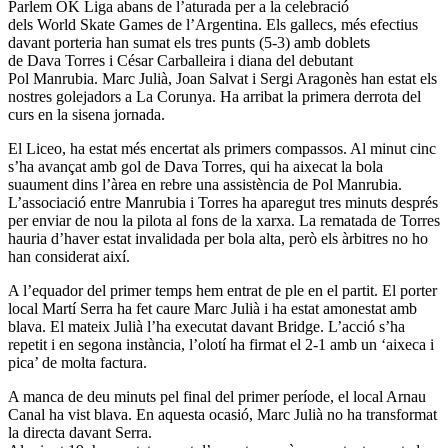
Parlem OK Liga abans de l’aturada per a la celebració
dels World Skate Games de l’Argentina. Els gallecs, més efectius
davant porteria han sumat els tres punts (5-3) amb doblets
de Dava Torres i César Carballeira i diana del debutant
Pol Manrubia. Marc Julià, Joan Salvat i Sergi Aragonès han estat els
nostres golejadors a La Corunya. Ha arribat la primera derrota del
curs en la sisena jornada.
El Liceo, ha estat més encertat als primers compassos. Al minut cinc
s’ha avançat amb gol de Dava Torres, qui ha aixecat la bola
suaument dins l’àrea en rebre una assistència de Pol Manrubia.
L’associació entre Manrubia i Torres ha aparegut tres minuts després
per enviar de nou la pilota al fons de la xarxa. La rematada de Torres
hauria d’haver estat invalidada per bola alta, però els àrbitres no ho
han considerat així.
A l’equador del primer temps hem entrat de ple en el partit. El porter
local Martí Serra ha fet caure Marc Julià i ha estat amonestat amb
blava. El mateix Julià l’ha executat davant Bridge. L’acció s’ha
repetit i en segona instància, l’olotí ha firmat el 2-1 amb un ‘aixeca i
pica’ de molta factura.
A manca de deu minuts pel final del primer període, el local Arnau
Canal ha vist blava. En aquesta ocasió, Marc Julià no ha transformat
la directa davant Serra.