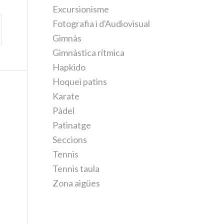
Excursionisme
Fotografia i d'Audiovisual
Gimnàs
Gimnàstica rítmica
Hapkido
Hoquei patins
Karate
Pàdel
Patinatge
Seccions
Tennis
Tennis taula
Zona aigües