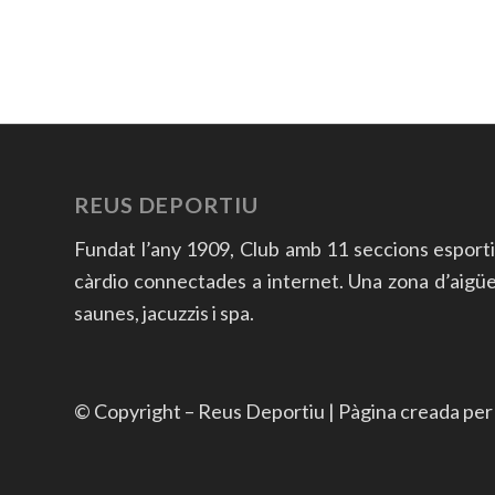
REUS DEPORTIU
Fundat l’any 1909, Club amb 11 seccions esport
càrdio connectades a internet. Una zona d’aigües a
saunes, jacuzzis i spa.
© Copyright – Reus Deportiu | Pàgina creada pe