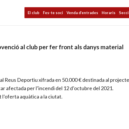
El club
Fes-te soci
Venda d’entrades
Horaris
Secc
enció al club per fer front als danys material
l Reus Deportiu xifrada en 50.000 € destinada al project
ar afectada per l’incendi del 12 d’octubre del 2021.
l’oferta aquàtica a la ciutat.