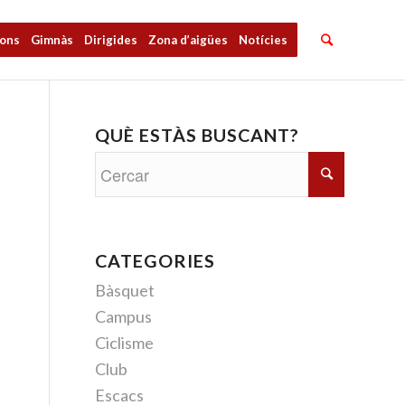
ions
Gimnàs
Dirigides
Zona d’aigües
Notícies
QUÈ ESTÀS BUSCANT?
e
CATEGORIES
Bàsquet
Campus
Ciclisme
Club
Escacs