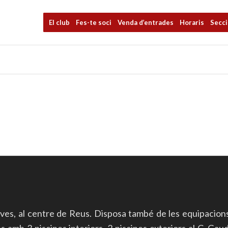
El club
Fes-te soci
Venda d’entrades
Horaris
Secc
ives, al centre de Reus. Disposa també de les equipacion
mb 3 piscines interiors, 2 piscines exteriors al C. Gaudí 