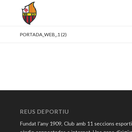
PORTADA_WEB_.1 (2)
REUS DEPORTIU
Fundat l’any 1909, Club amb 11 seccions esport
càrdio connectades a internet. Una zona d’aigües a