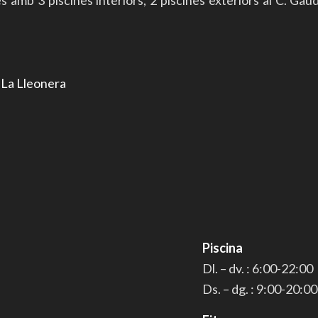
r
La Lleonera
Piscina
Dl. – dv. : 6:00-22:00
Ds. – dg. : 9:00-20:00