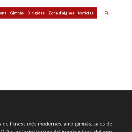
ions
Gimnàs
Dirigides
Zona d’aigües
Notícies
s de fitness més modernes, amb gimnàs, sales de
i 2 a les instal·lacions del tennis-pàdel, així com