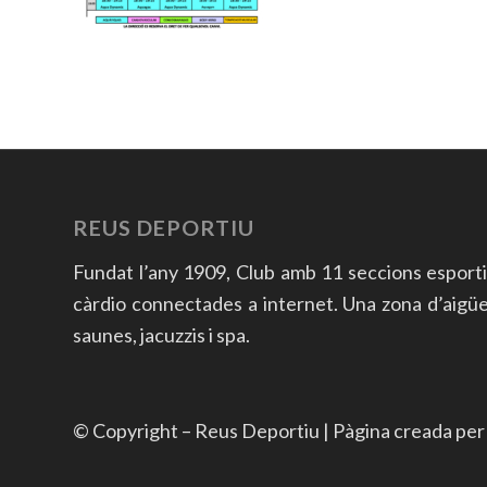
REUS DEPORTIU
Fundat l’any 1909, Club amb 11 seccions esport
càrdio connectades a internet. Una zona d’aigües a
saunes, jacuzzis i spa.
© Copyright – Reus Deportiu | Pàgina creada pe