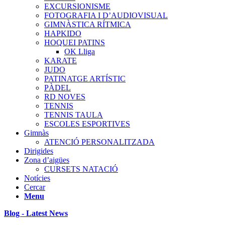
EXCURSIONISME
FOTOGRAFIA I D’AUDIOVISUAL
GIMNÀSTICA RÍTMICA
HAPKIDO
HOQUEI PATINS
OK Lliga
KARATE
JUDO
PATINATGE ARTÍSTIC
PÀDEL
RD NOVES
TENNIS
TENNIS TAULA
ESCOLES ESPORTIVES
Gimnàs
ATENCIÓ PERSONALITZADA
Dirigides
Zona d’aigües
CURSETS NATACIÓ
Notícies
Cercar
Menu
Blog - Latest News