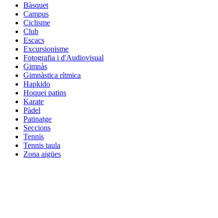
Bàsquet
Campus
Ciclisme
Club
Escacs
Excursionisme
Fotografia i d'Audiovisual
Gimnàs
Gimnàstica rítmica
Hapkido
Hoquei patins
Karate
Pàdel
Patinatge
Seccions
Tennis
Tennis taula
Zona aigües