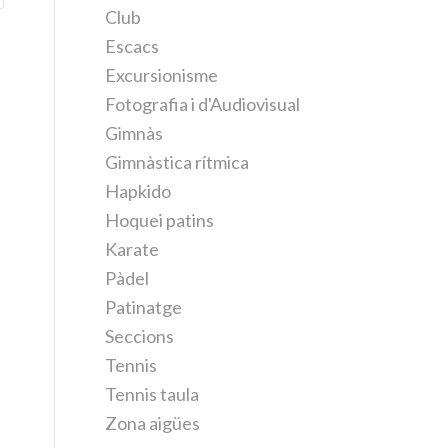
Club
Escacs
Excursionisme
Fotografia i d'Audiovisual
Gimnàs
Gimnàstica rítmica
Hapkido
Hoquei patins
Karate
Pàdel
Patinatge
Seccions
Tennis
Tennis taula
Zona aigües