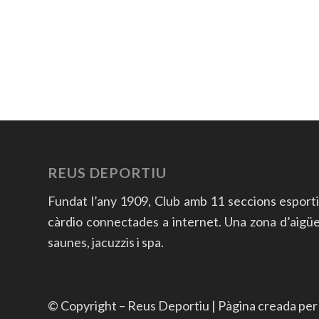
REUS DEPORTIU
Fundat l’any 1909, Club amb 11 seccions esport
càrdio connectades a internet. Una zona d’aigües a
saunes, jacuzzis i spa.
© Copyright – Reus Deportiu | Pàgina creada pe