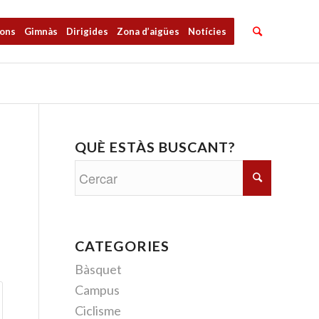
ions
Gimnàs
Dirigides
Zona d’aigües
Notícies
QUÈ ESTÀS BUSCANT?
CATEGORIES
Bàsquet
Campus
Ciclisme