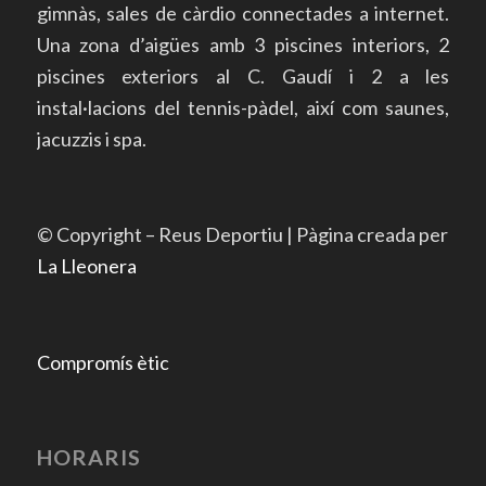
gimnàs, sales de càrdio connectades a internet.
Una zona d’aigües amb 3 piscines interiors, 2
piscines exteriors al C. Gaudí i 2 a les
instal·lacions del tennis-pàdel, així com saunes,
jacuzzis i spa.
© Copyright – Reus Deportiu | Pàgina creada per
La Lleonera
Compromís ètic
HORARIS