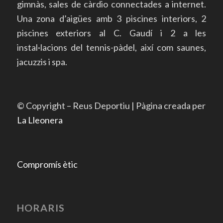
gimnàs, sales de càrdio connectades a internet.
Una zona d’aigües amb 3 piscines interiors, 2
piscines exteriors al C. Gaudí i 2 a les
instal·lacions del tennis-pàdel, així com saunes,
jacuzzis i spa.
© Copyright – Reus Deportiu | Pàgina creada per
La Lleonera
Compromís ètic
HORARIS