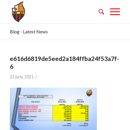
Blog - Latest News
e616d6819de5eed2a184ffba24f53a7f-
6
/
22 juny, 2021