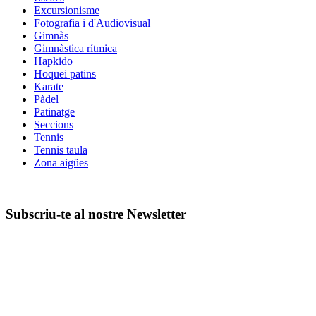
Excursionisme
Fotografia i d'Audiovisual
Gimnàs
Gimnàstica rítmica
Hapkido
Hoquei patins
Karate
Pàdel
Patinatge
Seccions
Tennis
Tennis taula
Zona aigües
Subscriu-te al nostre Newsletter