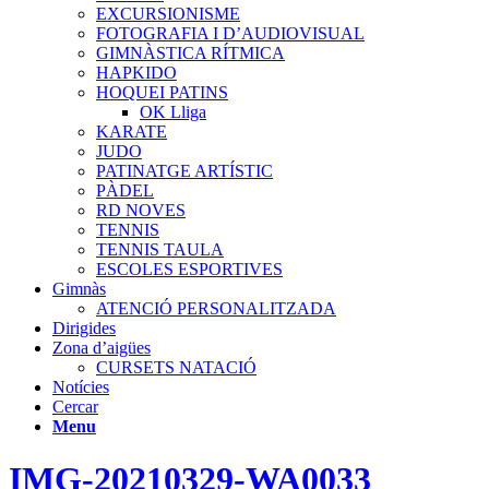
EXCURSIONISME
FOTOGRAFIA I D’AUDIOVISUAL
GIMNÀSTICA RÍTMICA
HAPKIDO
HOQUEI PATINS
OK Lliga
KARATE
JUDO
PATINATGE ARTÍSTIC
PÀDEL
RD NOVES
TENNIS
TENNIS TAULA
ESCOLES ESPORTIVES
Gimnàs
ATENCIÓ PERSONALITZADA
Dirigides
Zona d’aigües
CURSETS NATACIÓ
Notícies
Cercar
Menu
IMG-20210329-WA0033