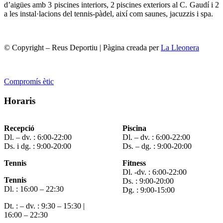
d’aigües amb 3 piscines interiors, 2 piscines exteriors al C. Gaudí i 2
a les instal·lacions del tennis-pàdel, així com saunes, jacuzzis i spa.
© Copyright – Reus Deportiu | Pàgina creada per
La Lleonera
Compromís ètic
Horaris
Recepció
Piscina
Dl. – dv. : 6:00-22:00
Dl. – dv. : 6:00-22:00
Ds. i dg. : 9:00-20:00
Ds. – dg. : 9:00-20:00
Tennis
Fitness
Dl. -dv. : 6:00-22:00
Tennis
Ds. : 9:00-20:00
Dl. : 16:00 – 22:30
Dg. : 9:00-15:00
Dt. : – dv. : 9:30 – 15:30 |
16:00 – 22:30