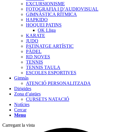
EXCURSIONISME
FOTOGRAFIA I D’AUDIOVISUAL
GIMNÀSTICA RÍTMICA
HAPKIDO
HOQUEI PATINS
OK Lliga
KARATE
JUDO
PATINATGE ARTÍSTIC
PÀDEL
RD NOVES
TENNIS
TENNIS TAULA
ESCOLES ESPORTIVES
Gimnàs
ATENCIÓ PERSONALITZADA
Dirigides
Zona d’aigües
CURSETS NATACIÓ
Notícies
Cercar
Menu
Carregant la vista