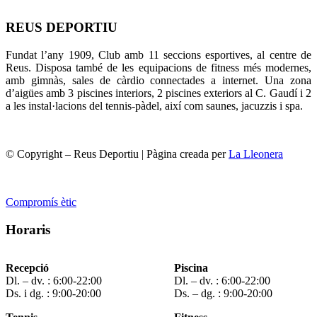
REUS DEPORTIU
Fundat l’any 1909, Club amb 11 seccions esportives, al centre de
Reus. Disposa també de les equipacions de fitness més modernes,
amb gimnàs, sales de càrdio connectades a internet. Una zona
d’aigües amb 3 piscines interiors, 2 piscines exteriors al C. Gaudí i 2
a les instal·lacions del tennis-pàdel, així com saunes, jacuzzis i spa.
© Copyright – Reus Deportiu | Pàgina creada per
La Lleonera
Compromís ètic
Horaris
Recepció
Piscina
Dl. – dv. : 6:00-22:00
Dl. – dv. : 6:00-22:00
Ds. i dg. : 9:00-20:00
Ds. – dg. : 9:00-20:00