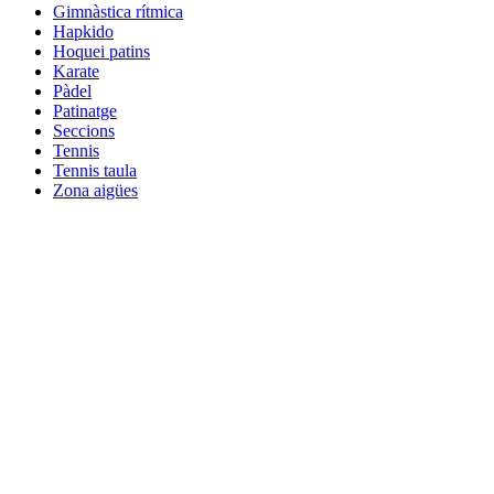
Gimnàstica rítmica
Hapkido
Hoquei patins
Karate
Pàdel
Patinatge
Seccions
Tennis
Tennis taula
Zona aigües