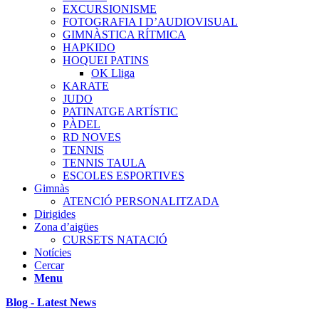
EXCURSIONISME
FOTOGRAFIA I D’AUDIOVISUAL
GIMNÀSTICA RÍTMICA
HAPKIDO
HOQUEI PATINS
OK Lliga
KARATE
JUDO
PATINATGE ARTÍSTIC
PÀDEL
RD NOVES
TENNIS
TENNIS TAULA
ESCOLES ESPORTIVES
Gimnàs
ATENCIÓ PERSONALITZADA
Dirigides
Zona d’aigües
CURSETS NATACIÓ
Notícies
Cercar
Menu
Blog - Latest News