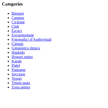
Categories
Bàsquet
Campus
Ciclisme
Club
Escacs
Excursionisme
Fotografia i d'Audiovisual
Gimnàs
Gimnàstica rítmica
Hapkido
Hoquei patins
Karate
Pàdel
Patinatge
Seccions
Tennis
Tennis taula
Zona aigües