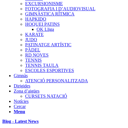
EXCURSIONISME
FOTOGRAFIA I D’AUDIOVISUAL
GIMNÀSTICA RÍTMICA
HAPKIDO
HOQUEI PATINS
OK Lliga
KARATE
JUDO
PATINATGE ARTÍSTIC
PÀDEL
RD NOVES
TENNIS
TENNIS TAULA
ESCOLES ESPORTIVES
Gimnàs
ATENCIÓ PERSONALITZADA
Dirigides
Zona d’aigües
CURSETS NATACIÓ
Notícies
Cercar
Menu
Blog - Latest News