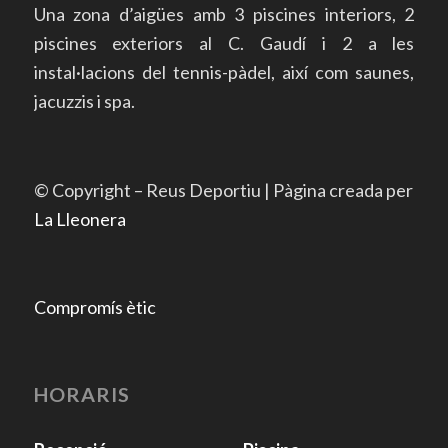
Una zona d’aigües amb 3 piscines interiors, 2
piscines exteriors al C. Gaudí i 2 a les
instal·lacions del tennis-pàdel, així com saunes,
jacuzzis i spa.
© Copyright – Reus Deportiu | Pàgina creada per
La Lleonera
Compromís ètic
HORARIS