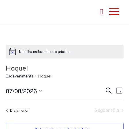
No hi ha esdeveniments pròxims.
Hoquei
Esdeveniments
Hoquei
Naveg
Nav
07/08/2026
Cerca
Dia
de
visual
Selecciona
vis
i
una
Esd
Següent dia
Dia anterior
cerca
data.
d'Esde