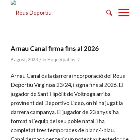
Arnau Canal firma fins al 2026
/
/
9 agost, 2023
in
Hoquei patins
Arnau Canal és la darrera incorporació del Reus
Deportiu Virginias 23/24, i signa fins al 2026. El
jugador de Sant Hipòlit de Voltregà arriba
provinent del Deportivo Liceo, on hi ha jugat la
darrera campanya. El jugador de 23 anys s’ha
format a l’equip del seu poble natal, i ha
completat tres temporades de blanc-i-blau.
Canal destaca per tenir un potent xut exterior de