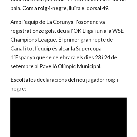
pala. Com a roig-i-negre, lluïra el dorsal 49.
Amb l’equip de La Corunya, l’osonenc va
registrat onze gols, deu a l’OK Lliga i un a la WSE
Champions League. El primer gran repte de
Canal i tot l’equip és alçar la Supercopa
d’Espanya que se celebrarà els dies 23 i 24 de
setembre al Pavelló Olímpic Municipal.
Escolta les declaracions del nou jugador roig-i-
negre: