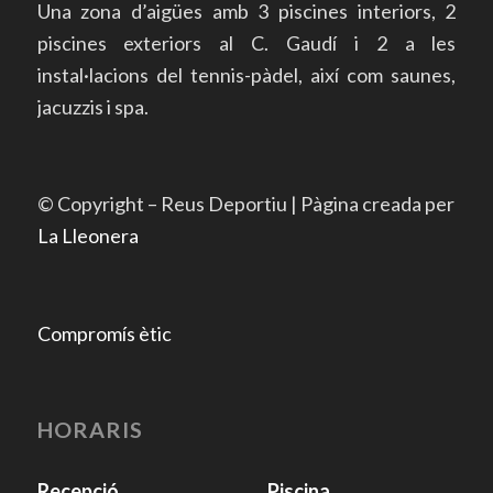
Una zona d’aigües amb 3 piscines interiors, 2
piscines exteriors al C. Gaudí i 2 a les
instal·lacions del tennis-pàdel, així com saunes,
jacuzzis i spa.
© Copyright – Reus Deportiu | Pàgina creada per
La Lleonera
Compromís ètic
HORARIS
Recepció
Piscina