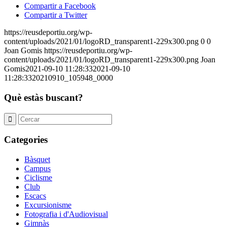
Compartir a Facebook
Compartir a Twitter
https://reusdeportiu.org/wp-
content/uploads/2021/01/logoRD_transparent1-229x300.png
0
0
Joan Gomis
https://reusdeportiu.org/wp-
content/uploads/2021/01/logoRD_transparent1-229x300.png
Joan
Gomis
2021-09-10 11:28:33
2021-09-10
11:28:33
20210910_105948_0000
Què estàs buscant?
Categories
Bàsquet
Campus
Ciclisme
Club
Escacs
Excursionisme
Fotografia i d'Audiovisual
Gimnàs