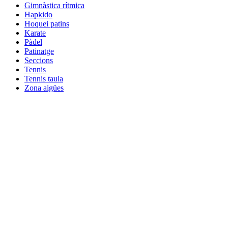
Gimnàstica rítmica
Hapkido
Hoquei patins
Karate
Pàdel
Patinatge
Seccions
Tennis
Tennis taula
Zona aigües