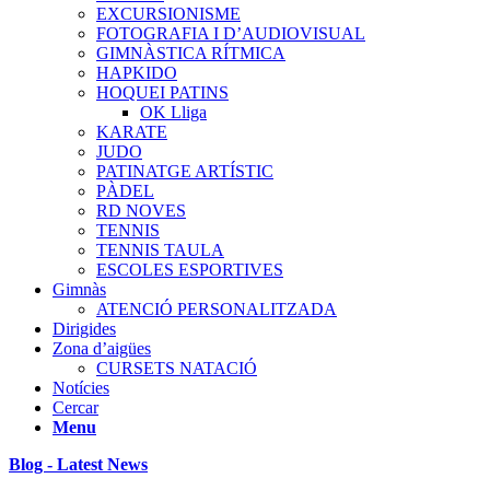
EXCURSIONISME
FOTOGRAFIA I D’AUDIOVISUAL
GIMNÀSTICA RÍTMICA
HAPKIDO
HOQUEI PATINS
OK Lliga
KARATE
JUDO
PATINATGE ARTÍSTIC
PÀDEL
RD NOVES
TENNIS
TENNIS TAULA
ESCOLES ESPORTIVES
Gimnàs
ATENCIÓ PERSONALITZADA
Dirigides
Zona d’aigües
CURSETS NATACIÓ
Notícies
Cercar
Menu
Blog - Latest News