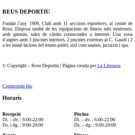
REUS DEPORTIU
Fundat l’any 1909, Club amb 11 seccions esportives, al centre de
Reus. Disposa també de les equipacions de fitness més modernes,
amb gimnàs, sales de càrdio connectades a internet. Una zona
d’aigües amb 3 piscines interiors, 2 piscines exteriors al C. Gaudí i 2
a les instal·lacions del tennis-pàdel, així com saunes, jacuzzis i spa.
© Copyright – Reus Deportiu | Pàgina creada per
La Lleonera
Compromís ètic
Horaris
Recepció
Piscina
Dl. – dv. : 6:00-22:00
Dl. – dv. : 6:00-22:00
Ds. i dg. : 9:00-20:00
Ds. – dg. : 9:00-20:00