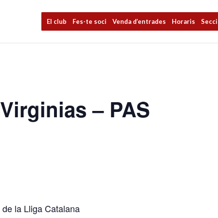
El club
Fes-te soci
Venda d’entrades
Horaris
Secc
Virginias – PAS
 de la Lliga Catalana