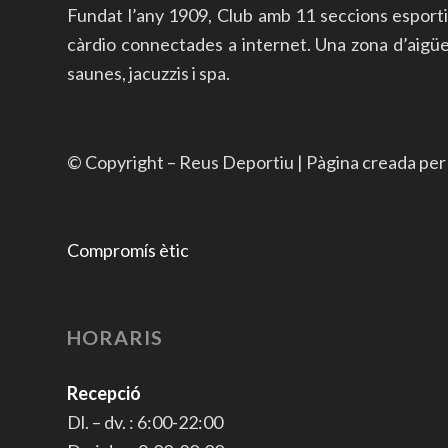
Fundat l’any 1909, Club amb 11 seccions esport
càrdio connectades a internet. Una zona d’aigües a
saunes, jacuzzis i spa.
© Copyright – Reus Deportiu | Pàgina creada pe
Compromís ètic
HORARIS
Recepció
Dl. – dv. : 6:00-22:00