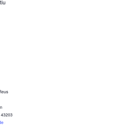
tiu
 Reus
/n
43203
de