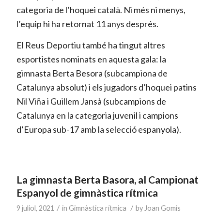
categoria de l’hoquei català. Ni més ni menys,
l’equip hi ha retornat 11 anys després.
El Reus Deportiu també ha tingut altres
esportistes nominats en aquesta gala: la
gimnasta Berta Besora (subcampiona de
Catalunya absolut) i els jugadors d’hoquei patins
Nil Viña i Guillem Jansà (subcampions de
Catalunya en la categoria juvenil i campions
d’Europa sub-17 amb la selecció espanyola).
La gimnasta Berta Basora, al Campionat
Espanyol de gimnàstica rítmica
/
/
9 juliol, 2021
in
Gimnàstica rítmica
by
Joan Gomis