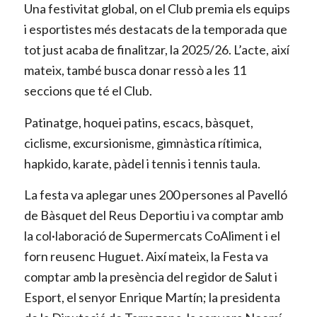
Una festivitat global, on el Club premia els equips
i esportistes més destacats de la temporada que
tot just acaba de finalitzar, la 2025/26. L’acte, així
mateix, també busca donar ressò a les 11
seccions que té el Club.
Patinatge, hoquei patins, escacs, bàsquet,
ciclisme, excursionisme, gimnàstica rítimica,
hapkido, karate, pàdel i tennis i tennis taula.
La festa va aplegar unes 200 persones al Pavelló
de Bàsquet del Reus Deportiu i va comptar amb
la col·laboració de Supermercats CoAliment i el
forn reusenc Huguet. Així mateix, la Festa va
comptar amb
la presència del regidor de Salut i
Esport, el senyor Enrique Martín; la presidenta