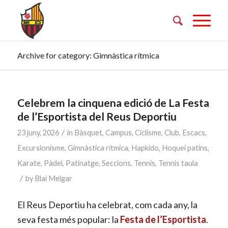
Archive for category: Gimnàstica rítmica
Celebrem la cinquena edició de La Festa
de l’Esportista del Reus Deportiu
/
23 juny, 2026
in
Bàsquet
,
Campus
,
Ciclisme
,
Club
,
Escacs
,
Excursionisme
,
Gimnàstica rítmica
,
Hapkido
,
Hoquei patins
,
Karate
,
Pàdel
,
Patinatge
,
Seccions
,
Tennis
,
Tennis taula
/
by
Blai Melgar
El Reus Deportiu ha celebrat, com cada any, la
seva festa més popular: la
Festa de l’Esportista
.