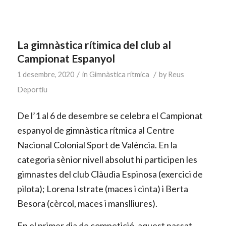
La gimnàstica rítimica del club al
Campionat Espanyol
/
/
1 desembre, 2020
in
Gimnàstica rítmica
by
Reus
Deportiu
De l’1 al 6 de desembre se celebra el Campionat
espanyol de gimnàstica rítmica al Centre
Nacional Colonial Sport de València. En la
categoria sènior nivell absolut hi participen les
gimnastes del club Clàudia Espinosa (exercici de
pilota); Lorena Istrate (maces i cinta) i Berta
Besora (cèrcol, maces i manslliures).
En el primer dia de competició, aquest passat