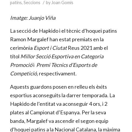
/
patins
,
Seccions
by
Joan Gomis
Imatge: Juanjo Viña
La secció de Hapkido i el tècnic d’hoquei patins
Ramon Margalef han estat premiats en la
cerimònia
Esport i Ciutat
Reus 2021 amb el
títol
Millor Secció Esportiva en Categoria
Promoció
i
Premi Tècnics d’Esports de
Competició,
respectivament.
Aquests guardons posen en relleu els èxits
esportius aconseguits la darrer temporada. La
Hapkido de l’entitat va aconseguir 4 ors, i 2
plates al Campionat d’Espanya. Per la seva
banda, Margalef va ascendir el segon equip
d’hoquei patins a la Nacional Catalana, la màxima