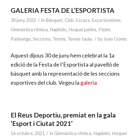
GALERIA FESTA DE L’ESPORTISTA
/
30 juny, 2022
in
Bàsquet
,
Club
,
Escacs
,
Excursionisme
,
Gimnàstica rítmica
,
Hapkido
,
Hoquei patins
,
Pàdel
,
/
Patinatge
,
Seccions
,
Tennis
,
Tennis taula
by
Joan Gomis
Aquest dijous 30 de juny hem celebrat la 1a
edició de la Festa de l’Esportista al pavelló de
bàsquet amb la representació de les seccions
esportives del club. Vegeu la
galeria
El Reus Deportiu, premiat en la gala
‘Esport i Ciutat 2021’
/
16 octubre, 2021
in
Gimnàstica rítmica
,
Hapkido
,
Hoquei