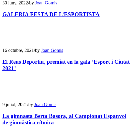
30 juny, 2022
/
by
Joan Gomis
GALERIA FESTA DE L’ESPORTISTA
16 octubre, 2021
/
by
Joan Gomis
El Reus Deportiu, premiat en la gala ‘Esport i Ciutat
2021’
9 juliol, 2021
/
by
Joan Gomis
La gimnasta Berta Basora, al Campionat Espanyol
de gimnàstica rítmica