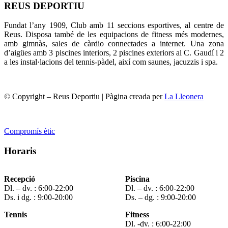
REUS DEPORTIU
Fundat l’any 1909, Club amb 11 seccions esportives, al centre de
Reus. Disposa també de les equipacions de fitness més modernes,
amb gimnàs, sales de càrdio connectades a internet. Una zona
d’aigües amb 3 piscines interiors, 2 piscines exteriors al C. Gaudí i 2
a les instal·lacions del tennis-pàdel, així com saunes, jacuzzis i spa.
© Copyright – Reus Deportiu | Pàgina creada per
La Lleonera
Compromís ètic
Horaris
Recepció
Piscina
Dl. – dv. : 6:00-22:00
Dl. – dv. : 6:00-22:00
Ds. i dg. : 9:00-20:00
Ds. – dg. : 9:00-20:00
Tennis
Fitness
Dl. -dv. : 6:00-22:00