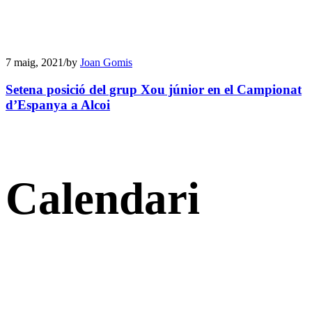
7 maig, 2021
/
by
Joan Gomis
Setena posició del grup Xou júnior en el Campionat
d’Espanya a Alcoi
Calendari