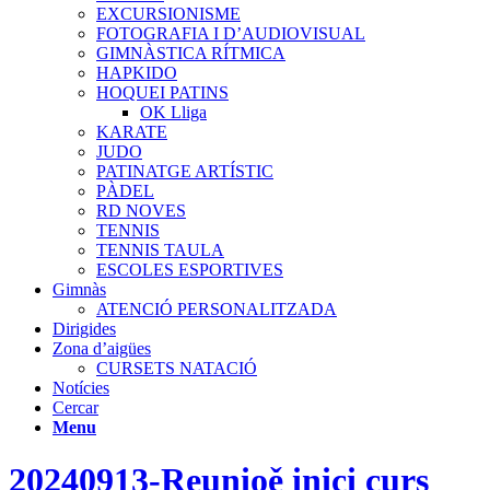
EXCURSIONISME
FOTOGRAFIA I D’AUDIOVISUAL
GIMNÀSTICA RÍTMICA
HAPKIDO
HOQUEI PATINS
OK Lliga
KARATE
JUDO
PATINATGE ARTÍSTIC
PÀDEL
RD NOVES
TENNIS
TENNIS TAULA
ESCOLES ESPORTIVES
Gimnàs
ATENCIÓ PERSONALITZADA
Dirigides
Zona d’aigües
CURSETS NATACIÓ
Notícies
Cercar
Menu
20240913-Reunioě inici curs