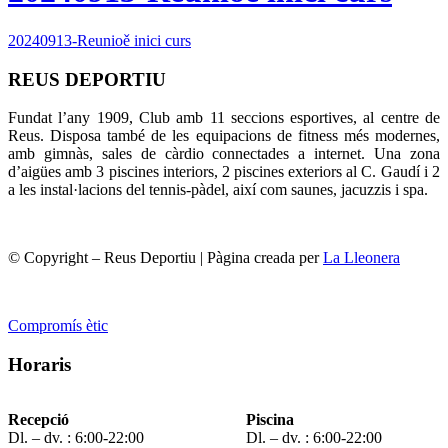
20240913-Reunioě inici curs
REUS DEPORTIU
Fundat l’any 1909, Club amb 11 seccions esportives, al centre de
Reus. Disposa també de les equipacions de fitness més modernes,
amb gimnàs, sales de càrdio connectades a internet. Una zona
d’aigües amb 3 piscines interiors, 2 piscines exteriors al C. Gaudí i 2
a les instal·lacions del tennis-pàdel, així com saunes, jacuzzis i spa.
© Copyright – Reus Deportiu | Pàgina creada per
La Lleonera
Compromís ètic
Horaris
Recepció
Piscina
Dl. – dv. : 6:00-22:00
Dl. – dv. : 6:00-22:00