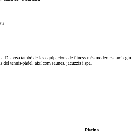
lau
us. Disposa també de les equipacions de fitness més modernes, amb gim
ons del tennis-pàdel, així com saunes, jacuzzis i spa.
Piscina