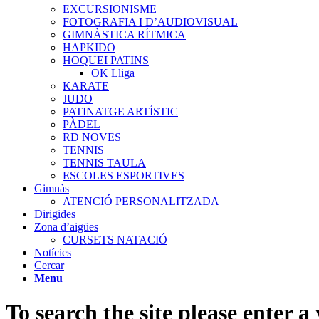
EXCURSIONISME
FOTOGRAFIA I D’AUDIOVISUAL
GIMNÀSTICA RÍTMICA
HAPKIDO
HOQUEI PATINS
OK Lliga
KARATE
JUDO
PATINATGE ARTÍSTIC
PÀDEL
RD NOVES
TENNIS
TENNIS TAULA
ESCOLES ESPORTIVES
Gimnàs
ATENCIÓ PERSONALITZADA
Dirigides
Zona d’aigües
CURSETS NATACIÓ
Notícies
Cercar
Menu
To search the site please enter a