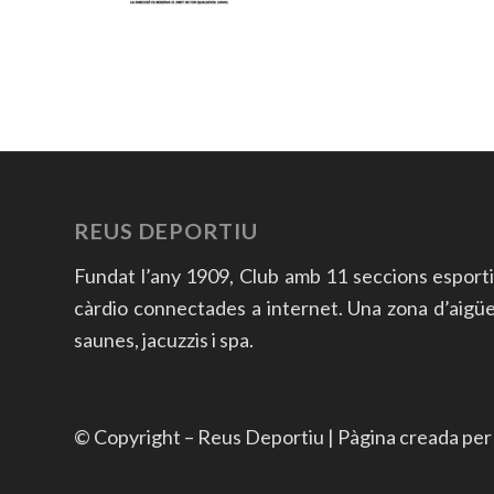
REUS DEPORTIU
Fundat l’any 1909, Club amb 11 seccions esport
càrdio connectades a internet. Una zona d’aigües a
saunes, jacuzzis i spa.
© Copyright – Reus Deportiu | Pàgina creada pe