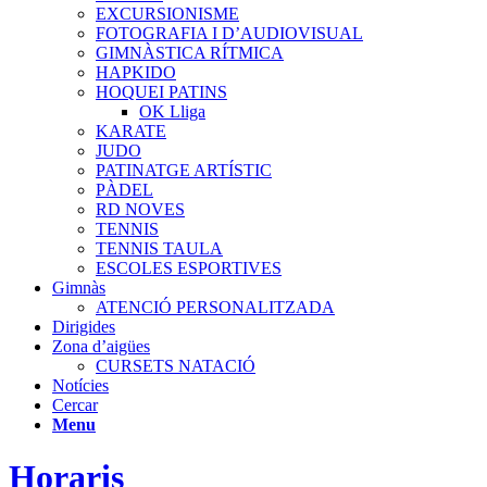
EXCURSIONISME
FOTOGRAFIA I D’AUDIOVISUAL
GIMNÀSTICA RÍTMICA
HAPKIDO
HOQUEI PATINS
OK Lliga
KARATE
JUDO
PATINATGE ARTÍSTIC
PÀDEL
RD NOVES
TENNIS
TENNIS TAULA
ESCOLES ESPORTIVES
Gimnàs
ATENCIÓ PERSONALITZADA
Dirigides
Zona d’aigües
CURSETS NATACIÓ
Notícies
Cercar
Menu
Horaris