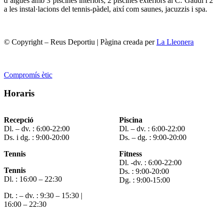
d’aigües amb 3 piscines interiors, 2 piscines exteriors al C. Gaudí i 2
a les instal·lacions del tennis-pàdel, així com saunes, jacuzzis i spa.
© Copyright – Reus Deportiu | Pàgina creada per
La Lleonera
Compromís ètic
Horaris
Recepció
Piscina
Dl. – dv. : 6:00-22:00
Dl. – dv. : 6:00-22:00
Ds. i dg. : 9:00-20:00
Ds. – dg. : 9:00-20:00
Tennis
Fitness
Dl. -dv. : 6:00-22:00
Tennis
Ds. : 9:00-20:00
Dl. : 16:00 – 22:30
Dg. : 9:00-15:00
Dt. : – dv. : 9:30 – 15:30 |
16:00 – 22:30