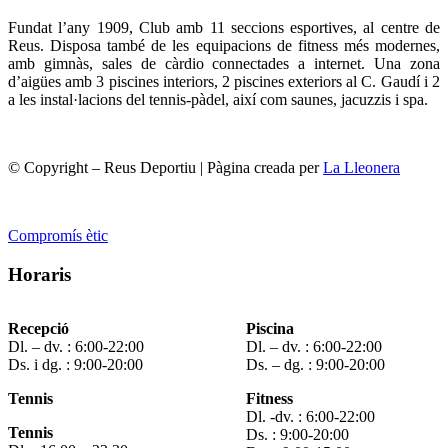
Fundat l’any 1909, Club amb 11 seccions esportives, al centre de
Reus. Disposa també de les equipacions de fitness més modernes,
amb gimnàs, sales de càrdio connectades a internet. Una zona
d’aigües amb 3 piscines interiors, 2 piscines exteriors al C. Gaudí i 2
a les instal·lacions del tennis-pàdel, així com saunes, jacuzzis i spa.
© Copyright – Reus Deportiu | Pàgina creada per
La Lleonera
Compromís ètic
Horaris
Recepció
Piscina
Dl. – dv. : 6:00-22:00
Dl. – dv. : 6:00-22:00
Ds. i dg. : 9:00-20:00
Ds. – dg. : 9:00-20:00
Tennis
Fitness
Dl. -dv. : 6:00-22:00
Tennis
Ds. : 9:00-20:00