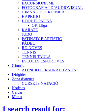
EXCURSIONISME
FOTOGRAFIA I D’AUDIOVISUAL
GIMNÀSTICA RÍTMICA
HAPKIDO
HOQUEI PATINS
OK Lliga
KARATE
JUDO
PATINATGE ARTÍSTIC
PÀDEL
RD NOVES
TENNIS
TENNIS TAULA
ESCOLES ESPORTIVES
Gimnàs
ATENCIÓ PERSONALITZADA
Dirigides
Zona d’aigües
CURSETS NATACIÓ
Notícies
Cercar
Menu
1 search result for: