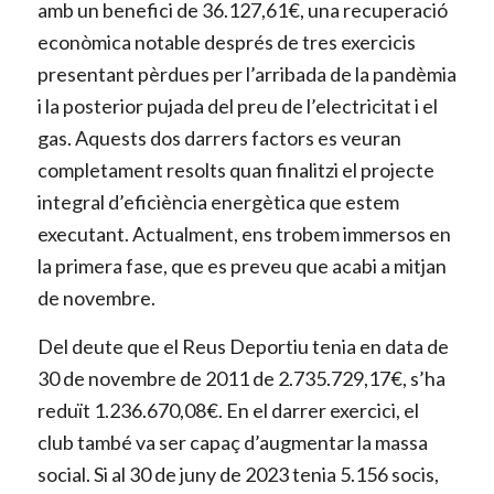
amb un benefici de 36.127,61€, una recuperació
econòmica notable després de tres exercicis
presentant pèrdues per l’arribada de la pandèmia
i la posterior pujada del preu de l’electricitat i el
gas. Aquests dos darrers factors es veuran
completament resolts quan finalitzi el projecte
integral d’eficiència energètica que estem
executant. Actualment, ens trobem immersos en
la primera fase, que es preveu que acabi a mitjan
de novembre.
Del deute que el Reus Deportiu tenia en data de
30 de novembre de 2011 de 2.735.729,17€, s’ha
reduït
1.236.670,08€.
En el darrer exercici, el
club també va ser capaç d’augmentar la massa
social. Si al 30 de juny de 2023 tenia 5.156 socis,