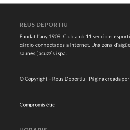
REUS DEPORTIU
Fundat l’any 1909, Club amb 11 seccions esport
càrdio connectades a internet. Una zona d’aigües a
saunes, jacuzzis i spa.
© Copyright – Reus Deportiu | Pàgina creada pe
Compromís ètic
HORARIS