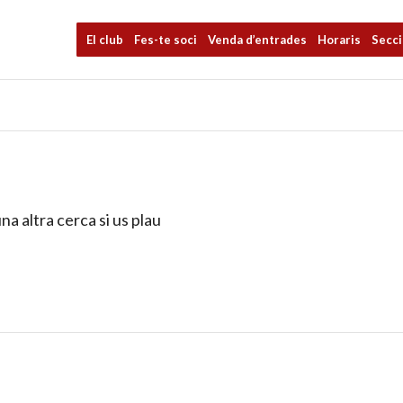
El club
Fes-te soci
Venda d’entrades
Horaris
Secc
na altra cerca si us plau