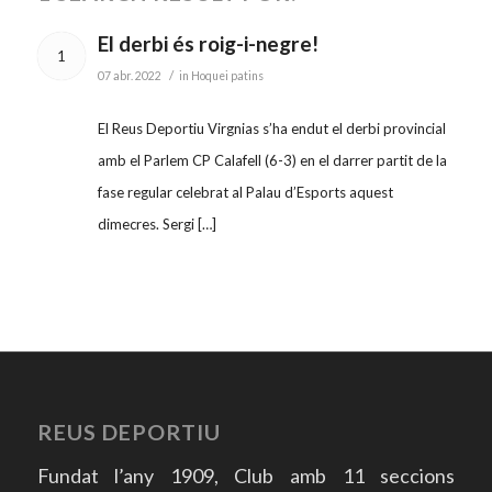
El derbi és roig-i-negre!
1
/
07 abr. 2022
in
Hoquei patins
El Reus Deportiu Virgnias s’ha endut el derbi provincial
amb el Parlem CP Calafell (6-3) en el darrer partit de la
fase regular celebrat al Palau d’Esports aquest
dimecres. Sergi […]
REUS DEPORTIU
Fundat l’any 1909, Club amb 11 seccions