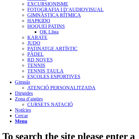
EXCURSIONISME
FOTOGRAFIA I D’AUDIOVISUAL
GIMNÀSTICA RÍTMICA
HAPKIDO
HOQUEI PATINS
OK Lliga
KARATE
JUDO
PATINATGE ARTÍSTIC
PÀDEL
RD NOVES
TENNIS
TENNIS TAULA
ESCOLES ESPORTIVES
Gimnàs
ATENCIÓ PERSONALITZADA
Dirigides
Zona d’aigües
CURSETS NATACIÓ
Notícies
Cercar
Menu
To search the site please enter a